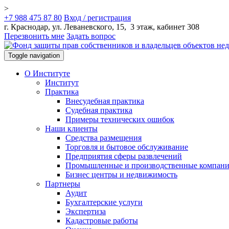
>
+7 988 475 87 80
Вход / регистрация
г. Краснодар, ул. Леваневского, 15, 3 этаж, кабинет 308
Перезвонить мне
Задать вопрос
Toggle navigation
О Институте
Институт
Практика
Внесудебная практика
Судебная практика
Примеры технических ошибок
Наши клиенты
Средства размещения
Торговля и бытовое обслуживание
Предприятия сферы развлечений
Промышленные и производственные компан
Бизнес центры и недвижимость
Партнеры
Аудит
Бухгалтерские услуги
Экспертиза
Кадастровые работы