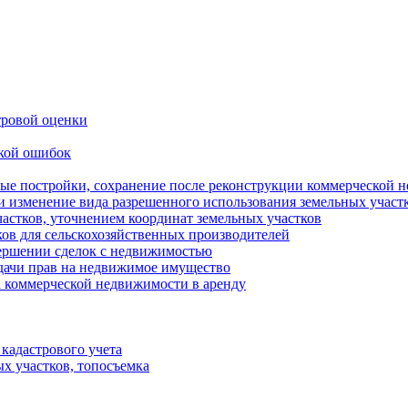
тровой оценки
кой ошибок
ные постройки, сохранение после реконструкции коммерческой 
 и изменение вида разрешенного использования земельных участ
астков, уточнением координат земельных участков
ков для сельскохозяйственных производителей
ершении сделок с недвижимостью
дачи прав на недвижимое имущество
а коммерческой недвижимости в аренду
 кадастрового учета
ых участков, топосъемка