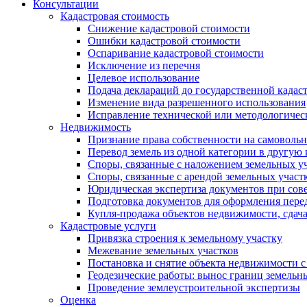
Консультации
Кадастровая стоимость
Снижение кадастровой стоимости
Ошибки кадастровой стоимости
Оспаривание кадастровой стоимости
Исключение из перечня
Целевое использование
Подача деклараций до государственной кадас
Изменение вида разрешенного использования
Исправление технической или методологичес
Недвижимость
Признание права собственности на самоволь
Перевод земель из одной категории в другую
Споры, связанные с наложением земельных уч
Споры, связанные с арендой земельных участ
Юридическая экспертиза документов при сов
Подготовка документов для оформления пере
Купля-продажа объектов недвижимости, сдач
Кадастровые услуги
Привязка строения к земельному участку
Межевание земельных участков
Постановка и снятие объекта недвижимости с
Геодезические работы: вынос границ земельн
Проведение землеустроительной экспертизы
Оценка