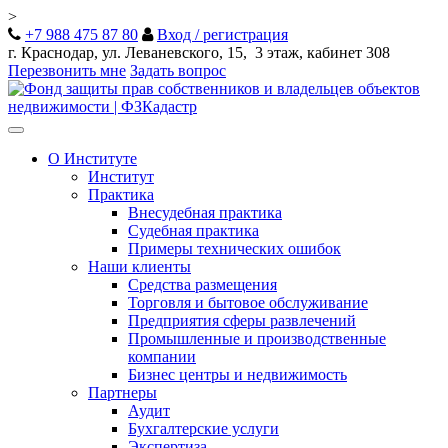
>
+7 988 475 87 80
Вход / регистрация
г. Краснодар, ул. Леваневского, 15, 3 этаж, кабинет 308
Перезвонить мне
Задать вопрос
Toggle
navigation
О Институте
Институт
Практика
Внесудебная практика
Судебная практика
Примеры технических ошибок
Наши клиенты
Средства размещения
Торговля и бытовое обслуживание
Предприятия сферы развлечений
Промышленные и производственные
компании
Бизнес центры и недвижимость
Партнеры
Аудит
Бухгалтерские услуги
Экспертиза