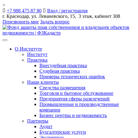
>
+7 988 475 87 80
Вход / регистрация
г. Краснодар, ул. Леваневского, 15, 3 этаж, кабинет 308
Перезвонить мне
Задать вопрос
Toggle
navigation
О Институте
Институт
Практика
Внесудебная практика
Судебная практика
Примеры технических ошибок
Наши клиенты
Средства размещения
Торговля и бытовое обслуживание
Предприятия сферы развлечений
Промышленные и производственные
компании
Бизнес центры и недвижимость
Партнеры
Аудит
Бухгалтерские услуги
Экспертиза