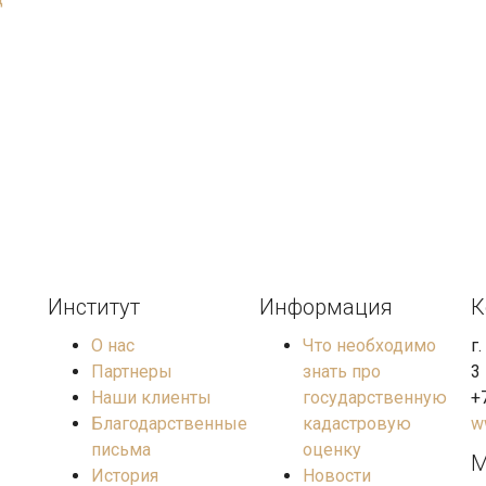
Институт
Информация
К
О нас
Что необходимо
г
Партнеры
знать про
3
Наши клиенты
государственную
+
Благодарственные
кадастровую
w
письма
оценку
М
История
Новости