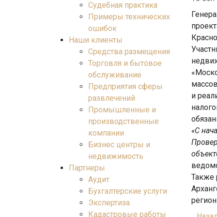
Судебная практика
Генера
Примеры технических
проект
ошибок
Красно
Наши клиенты
Участн
Средства размещения
недвиж
Торговля и бытовое
«Моско
обслуживание
массов
Предприятия сферы
и реал
развлечений
налого
Промышленные и
обязан
производственные
«С нач
компании
Провер
Бизнес центры и
объект
недвижимость
ведомс
Партнеры
Также 
Аудит
Арханг
Бухгалтерские услуги
регион
Экспертиза
Кадастровые работы
Наза