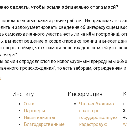
жно сделать, чтобы земля официально стала моей?
ти комплексные кадастровые работы. На практике это оз
лить и задокументировать сведения об интересующем вас
ь самозахваченного участка, есть ли на нём постройки), от
ь, вынесет решение о корректировке границ и внесёт данн
женеры поймут, что я самовольно владею землей уже нек
к вчера?
ы земли определяются по используемым природным объект
твенного происхождения”, то есть заборам, ограждениям 
д
Институт
Информация
К
О нас
Что необходимо
г
Партнеры
знать про
3
Наши клиенты
государственную
+
Благодарственные
кадастровую
w