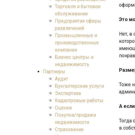
оформи
Торговля и бытовое
обслуживание
Это м
Предприятия сферы
развлечений
Нет, в
Промышленные и
которо
производственные
имеюще
компании
понрав
Бизнес центры и
недвижимость
Разме
Партнеры
Аудит
Тоже н
Бухгалтерские услуги
админи
Экспертиза
Кадастровые работы
А если
Оценка
Покупка/продажа
Тогда 
недвижимости
в собс
Страхование