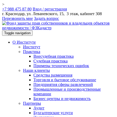
>
+7 988 475 87 80
Вход / регистрация
г. Краснодар, ул. Леваневского, 15, 3 этаж, кабинет 308
Перезвонить мне
Задать вопрос
Toggle navigation
О Институте
Институт
Практика
Внесудебная практика
Судебная практика
Примеры технических ошибок
Наши клиенты
Средства размещения
Торговля и бытовое обслуживание
Предприятия сферы развлечений
Промышленные и производственные
компании
Бизнес центры и недвижимость
Партнеры
Аудит
Бухгалтерские услуги