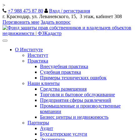
>
+7 988 475 87 80
Вход / регистрация
г. Краснодар, ул. Леваневского, 15, 3 этаж, кабинет 308
Перезвонить мне
Задать вопрос
Toggle
navigation
О Институте
Институт
Практика
Внесудебная практика
Судебная практика
Примеры технических ошибок
Наши клиенты
Средства размещения
Торговля и бытовое обслуживание
Предприятия сферы развлечений
Промышленные и производственные
компании
Бизнес центры и недвижимость
Партнеры
Аудит
Бухгалтерские услуги
Экспертиза