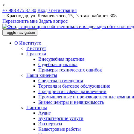
>
+7 988 475 87 80
Вход / регистрация
г. Краснодар, ул. Леваневского, 15, 3 этаж, кабинет 308
Перезвонить мне
Задать вопрос
Toggle navigation
О Институте
Институт
Практика
Внесудебная практика
Судебная практика
Примеры технических ошибок
Наши клиенты
Средства размещения
Торговля и бытовое обслуживание
Предприятия сферы развлечений
Промышленные и производственные компан
Бизнес центры и недвижимость
Партнеры
Аудит
Бухгалтерские услуги
Экспертиза
Кадастровые работы