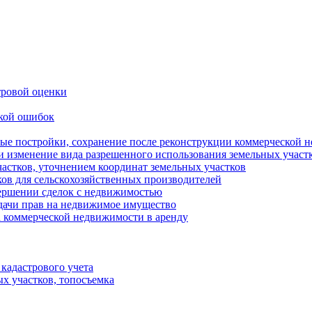
тровой оценки
кой ошибок
ные постройки, сохранение после реконструкции коммерческой 
 и изменение вида разрешенного использования земельных участ
астков, уточнением координат земельных участков
ков для сельскохозяйственных производителей
ершении сделок с недвижимостью
дачи прав на недвижимое имущество
а коммерческой недвижимости в аренду
 кадастрового учета
ых участков, топосъемка