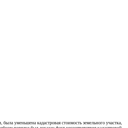
была уменьшена кадастровая стоимость земельного участка,
бном порядке был доказан факт несоответствия кадастровой