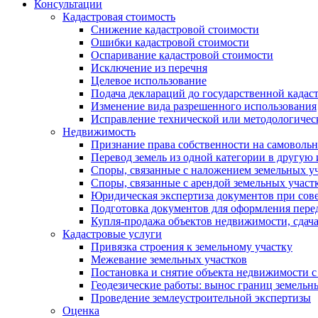
Консультации
Кадастровая стоимость
Снижение кадастровой стоимости
Ошибки кадастровой стоимости
Оспаривание кадастровой стоимости
Исключение из перечня
Целевое использование
Подача деклараций до государственной кадас
Изменение вида разрешенного использования
Исправление технической или методологичес
Недвижимость
Признание права собственности на самоволь
Перевод земель из одной категории в другую
Споры, связанные с наложением земельных уч
Споры, связанные с арендой земельных участ
Юридическая экспертиза документов при сов
Подготовка документов для оформления пере
Купля-продажа объектов недвижимости, сдач
Кадастровые услуги
Привязка строения к земельному участку
Межевание земельных участков
Постановка и снятие объекта недвижимости с
Геодезические работы: вынос границ земельн
Проведение землеустроительной экспертизы
Оценка