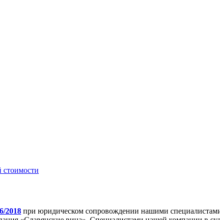
й стоимости
6/2018
при юридическом сопровождении нашими специалистами, 
ния «Славянские вина». Специалистами нашей компании в суде