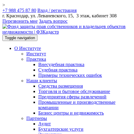
>
+7 988 475 87 80
Вход / регистрация
г. Краснодар, ул. Леваневского, 15, 3 этаж, кабинет 308
Перезвонить мне
Задать вопрос
Toggle navigation
О Институте
Институт
Практика
Внесудебная практика
Судебная практика
Примеры технических ошибок
Наши клиенты
Средства размещения
Торговля и бытовое обслуживание
Предприятия сферы развлечений
Промышленные и производственные
компании
Бизнес центры и недвижимость
Партнеры
Аудит
Бухгалтерские услуги