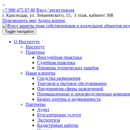
>
+7 988 475 87 80
Вход / регистрация
г. Краснодар, ул. Леваневского, 15, 3 этаж, кабинет 308
Перезвонить мне
Задать вопрос
Toggle navigation
О Институте
Институт
Практика
Внесудебная практика
Судебная практика
Примеры технических ошибок
Наши клиенты
Средства размещения
Торговля и бытовое обслуживание
Предприятия сферы развлечений
Промышленные и производственные компан
Бизнес центры и недвижимость
Партнеры
Аудит
Бухгалтерские услуги
Экспертиза
Кадастровые работы