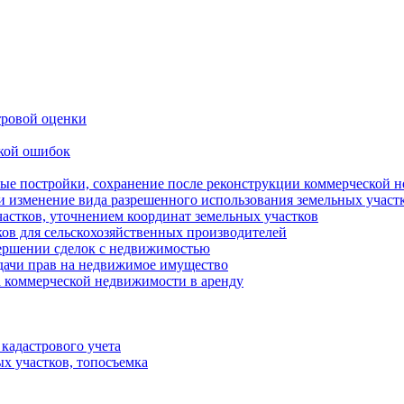
тровой оценки
кой ошибок
ные постройки, сохранение после реконструкции коммерческой 
 и изменение вида разрешенного использования земельных участ
астков, уточнением координат земельных участков
ков для сельскохозяйственных производителей
ершении сделок с недвижимостью
дачи прав на недвижимое имущество
а коммерческой недвижимости в аренду
 кадастрового учета
ых участков, топосъемка