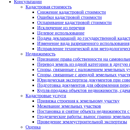
Консультации
Кадастровая стоимость
Снижение кадастровой стоимости
Ошибки кадастровой стоимости
Оспаривание кадастровой стоимости
Исключение из перечня
Целевое использование
Подача деклараций до государственной кадас
Изменение вида разрешенного использования
Исправление технической или методологичес
Недвижимость
Признание права собственности на самоволь
Перевод земель из одной категории в другую
Споры, связанные с наложением земельных уч
Споры, связанные с арендой земельных участ
Юридическая экспертиза документов при сов
Подготовка документов для оформления пере
Купля-продажа объектов недвижимости, сдач
Кадастровые услуги
Привязка строения к земельному участку
Межевание земельных участков
Постановка и снятие объекта недвижимости с
Геодезические работы: вынос границ земельн
Проведение землеустроительной экспертизы
Оценка