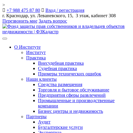
>
+7 988 475 87 80
Вход / регистрация
г. Краснодар, ул. Леваневского, 15, 3 этаж, кабинет 308
Перезвонить мне
Задать вопрос
Toggle
navigation
О Институте
Институт
Практика
Внесудебная практика
Судебная практика
Примеры технических ошибок
Наши клиенты
Средства размещения
Торговля и бытовое обслуживание
Предприятия сферы развлечений
Промышленные и производственные
компании
Бизнес центры и недвижимость
Партнеры
Аудит
Бухгалтерские услуги
Экспертиза