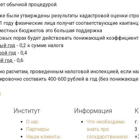
нет обычной процедурой.
же были утверждены результаты кадастровой оценки стро
21 году физические лица получат соответствующие квитанц
местных бюджетов это большая поддержка
ервых порах будет действовать понижающий коэффициент
ый год
- 0,2 к сумме налога
рой год
- 0,4
ий год
- 0,6.
но расчетам, проведенным налоговой инспекцией, если на
ировочно составить 400-600 рублей в год (без понижающе
д
Институт
Информация
К
О нас
Что необходимо
г
Партнеры
знать про
3
Наши клиенты
государственную
+