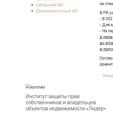
не ста
Сибирский ФО
Дальневосточный ФО
В РК у
- В 20
- Для 
- На п
в перв
во вто
в трет
Соглас
ориент
Наза
Институт защиты прав
собственников и владельцев
объектов недвижимости «Лидер»