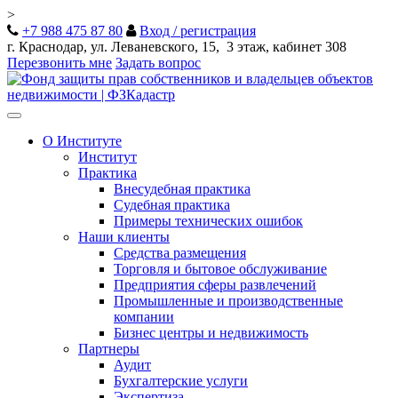
>
+7 988 475 87 80
Вход / регистрация
г. Краснодар, ул. Леваневского, 15, 3 этаж, кабинет 308
Перезвонить мне
Задать вопрос
Toggle
navigation
О Институте
Институт
Практика
Внесудебная практика
Судебная практика
Примеры технических ошибок
Наши клиенты
Средства размещения
Торговля и бытовое обслуживание
Предприятия сферы развлечений
Промышленные и производственные
компании
Бизнес центры и недвижимость
Партнеры
Аудит
Бухгалтерские услуги
Экспертиза