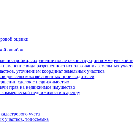
тровой оценки
кой ошибок
ные постройки, сохранение после реконструкции коммерческой 
 и изменение вида разрешенного использования земельных участ
астков, уточнением координат земельных участков
ков для сельскохозяйственных производителей
ершении сделок с недвижимостью
дачи прав на недвижимое имущество
а коммерческой недвижимости в аренду
 кадастрового учета
ых участков, топосъемка