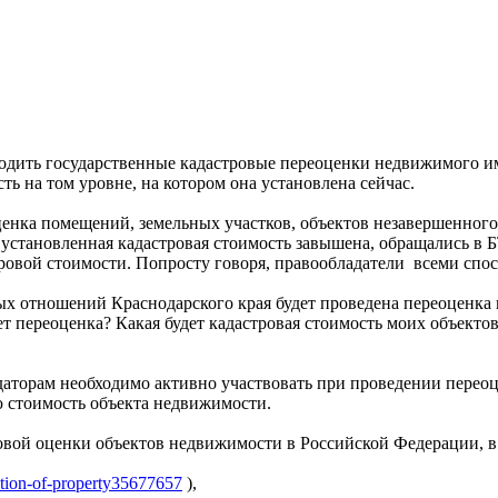
ходить государственные кадастровые переоценки недвижимого и
ь на том уровне, на котором она установлена сейчас.
ценка помещений, земельных участков, объектов незавершенного 
установленная кадастровая стоимость завышена, обращались в 
тровой стоимости. Попросту говоря, правообладатели всеми сп
ых отношений Краснодарского края будет проведена переоценка
т переоценка? Какая будет кадастровая стоимость моих объектов
даторам необходимо активно участвовать при проведении перео
 стоимость объекта недвижимости.
овой оценки объектов недвижимости в Российской Федерации, в
uation-of-property35677657
),