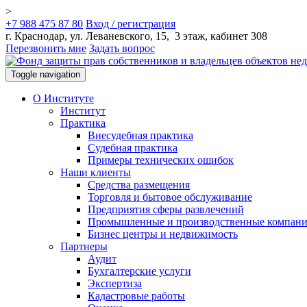
>
+7 988 475 87 80
Вход / регистрация
г. Краснодар, ул. Леваневского, 15, 3 этаж, кабинет 308
Перезвонить мне
Задать вопрос
Toggle navigation
О Институте
Институт
Практика
Внесудебная практика
Судебная практика
Примеры технических ошибок
Наши клиенты
Средства размещения
Торговля и бытовое обслуживание
Предприятия сферы развлечений
Промышленные и производственные компан
Бизнес центры и недвижимость
Партнеры
Аудит
Бухгалтерские услуги
Экспертиза
Кадастровые работы