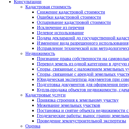
Консультации
Кадастровая стоимость
Снижение кадастровой стоимости
Ошибки кадастровой стоимости
Оспаривание кадастровой стоимости
Исключение из перечня
Целевое использование
Подача деклараций до государственной кадас
Изменение вида разрешенного использования
Исправление технической или методологичес
Недвижимость
Признание права собственности на самоволь
Перевод земель из одной категории в другую
Споры, связанные с наложением земельных уч
Споры, связанные с арендой земельных участ
Юридическая экспертиза документов при сов
Подготовка документов для оформления пере
Купля-продажа объектов недвижимости, сдач
Кадастровые услуги
Привязка строения к земельному участку
Межевание земельных участков
Постановка и снятие объекта недвижимости с
Геодезические работы: вынос границ земельн
Проведение землеустроительной экспертизы
Оценка