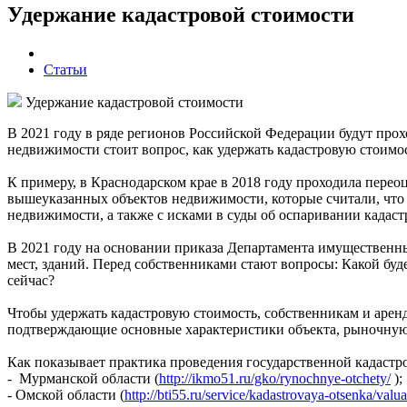
Удержание кадастровой стоимости
Статьи
Удержание кадастровой стоимости
В 2021 году в ряде регионов Российской Федерации будут про
недвижимости стоит вопрос, как удержать кадастровую стоимост
К примеру, в Краснодарском крае в 2018 году проходила перео
вышеуказанных объектов недвижимости, которые считали, что 
недвижимости, а также с исками в суды об оспаривании кадас
В 2021 году на основании приказа Департамента имущественн
мест, зданий. Перед собственниками стают вопросы: Какой буде
сейчас?
Чтобы удержать кадастровую стоимость, собственникам и арен
подтверждающие основные характеристики объекта, рыночную
Как показывает практика проведения государственной кадастр
- Мурманской области (
http://ikmo51.ru/gko/rynochnye-otchety/
);
- Омской области (
http://bti55.ru/service/kadastrovaya-otsenka/val